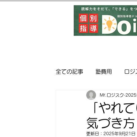
全ての記事
塾費用
ロジ
Mr.ロジスク
202
英検対策
近隣の学校紹
「やれて
気づき方
更新日：
2025年9月21日