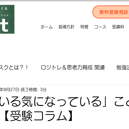
無料受験相談
ホーム
指導方針
特徴
コース
受講料
スクとは？！
ロジトレ＆思考力育成 関連
勉強
5年8月27日
読了時間: 3分
介
AO＆推薦入試対策
入試情報
受験対策
いる気になっている」こ
【受験コラム】