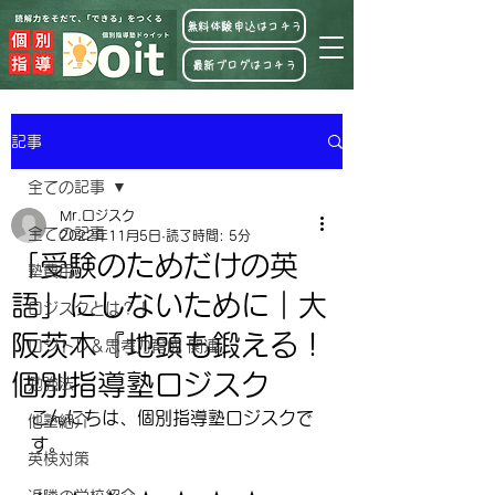
無料体験申込はコチラ
最新ブログはコチラ
記事
全ての記事
Mr.ロジスク
全ての記事
2022年11月5日
読了時間: 5分
「受験のためだけの英
塾費用
語」にしないために｜大
ロジスクとは？！
阪茨木『地頭も鍛える！
ロジトレ＆思考力育成 関連
個別指導塾ロジスク
勉強法
こんにちは、個別指導塾ロジスクで
他塾紹介
す。
英検対策