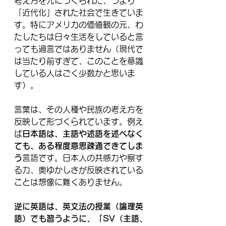
考え方を元につくられた、つまり
「近代化」された社会で生きていま
す。特にアメリカの価値観の元、わ
たしたちは日々生活をしていると言
っても過言ではありません（現代で
は当たり前すぎて、このことを意識
している人はごく少数かと思いま
す）。
言葉は、その人種や民族の考え方を
反映して形づくられています。例え
ば
日本語は、主語や述語を述べなく
ても、ある程度意思疎通できてしま
う
言語です。日本人の共感力や察す
る力、奥ゆかしさが反映されている
ことは想像に難くありません。
逆に英語は、英文法の授業（論理英
語）でも習うように、「SV（主語、