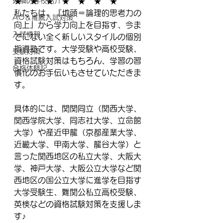
近隣の学校紹介
★　★　★　★　★　★　★
私たちは、『地頭＝論理的思考力の
AO＆推薦入試対策
向上』から学力向上を目指す、今ま
入試情報
でにない全く新しいスタイルの個別
指導塾です。大学受験や高校受験、
受験対策
資格試験対策はもちろん、学習の習
合格体験記
慣化のお手伝いもさせていただきま
す。
具体的には、関関同立（関西大学、
関西学院大学、同志社大学、立命館
大学）や産近甲龍（京都産業大学、
近畿大学、甲南大学、龍谷大学）と
言った関西地区の私立大学、大阪大
学、神戸大学、大阪公立大学など関
西地区の国公立大学に進学を目指す
大学受験生、難関公私立高校受験、
英検などの資格試験対策を支援しま
す♪