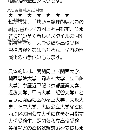
近隣の学校紹介
個別指導塾ロジスクです。
AO＆推薦入試対策
★　★　★　★　★　★　★
入試情報
私たちは、『地頭＝論理的思考力の
向上』から学力向上を目指す、今ま
受験対策
でにない全く新しいスタイルの個別
合格体験記
指導塾です。大学受験や高校受験、
資格試験対策はもちろん、学習の習
慣化のお手伝いもします。
具体的には、関関同立（関西大学、
関西学院大学、同志社大学、立命館
大学）や産近甲龍（京都産業大学、
近畿大学、甲南大学、龍谷大学）と
言った関西地区の私立大学、大阪大
学、神戸大学、大阪公立大学など関
西地区の国公立大学に進学を目指す
大学受験生、難関公私立高校受験、
英検などの資格試験対策を支援しま