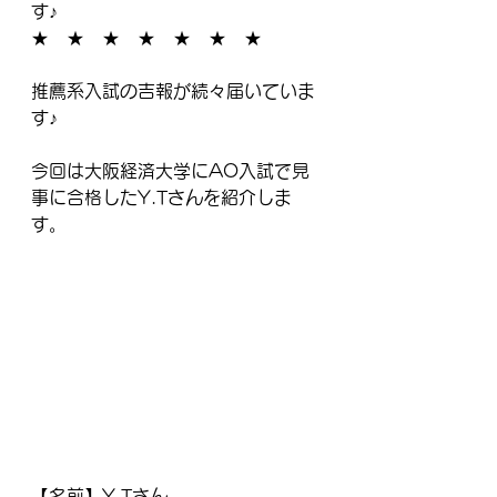
す♪
★　★　★　★　★　★　★
推薦系入試の吉報が続々届いていま
す♪
今回は大阪経済大学にAO入試で見
事に合格したY.Tさんを紹介しま
す。
【名前】Y.Tさん