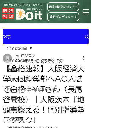
無料体験申込はコチラ
最新ブログはコチラ
記事
全ての記事
Mr.ロジスク
全ての記事
2024年3月7日
読了時間: 5分
【合格速報】大阪経済大
塾費用
学人間科学部へAO入試
ロジスクとは？！
で合格！Y.Tさん（長尾
ロジトレ＆思考力育成 関連
谷高校）｜大阪茨木『地
勉強法
頭も鍛える！個別指導塾
他塾紹介
ロジスク』
英検対策