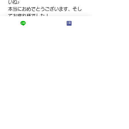
いね♪
本当におめでとうございます、そし
てお疲れ様でした！
【春期講習のお知らせ】
ロジスクでは、新中1～3生、新高1
～3生、高校既卒生を対象とした春