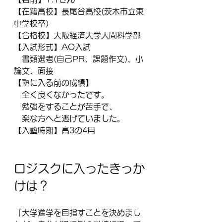
【在籍高校】長尾谷高校(茨木市立東
中学校卒)
【合格校】大阪経済大学人間科学部
【入試形式】AO入試
　書類選考(自己PR、課題作文)、小
論文、面接
【塾に入る前の成績】
　全く良くなかったです。
　勉強をすることが苦手で、
　楽な方へと逃げていました。
【入塾時期】高3の4月
ロジスクに入ったきっか
けは？
『大学進学を目指すことを決めまし