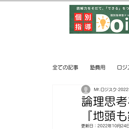
全ての記事
塾費用
ロジ
Mr.ロジスク
202
英検対策
近隣の学校紹
論理思考
『地頭も
更新日：
2022年10月24