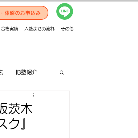
・体験のお申込み
合格実績
入塾までの流れ
その他
法
他塾紹介
合格体験記
阪茨木
スク』