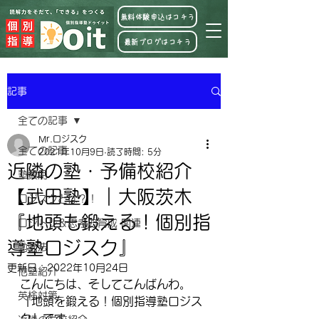
無料体験申込はコチラ
最新ブログはコチラ
記事
全ての記事
Mr.ロジスク
全ての記事
2021年10月9日
読了時間: 5分
近隣の塾・予備校紹介
塾費用
【武田塾】｜大阪茨木
ロジスクとは？！
『地頭も鍛える！個別指
ロジトレ＆思考力育成 関連
導塾ロジスク』
勉強法
更新日：
2022年10月24日
他塾紹介
こんにちは、そしてこんばんわ。
英検対策
『地頭を鍛える！個別指導塾ロジス
ク』です。