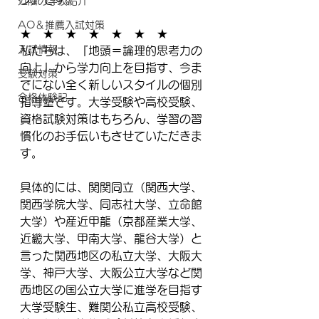
近隣の学校紹介
AO＆推薦入試対策
★　★　★　★　★　★　★
入試情報
私たちは、『地頭＝論理的思考力の
向上』から学力向上を目指す、今ま
受験対策
でにない全く新しいスタイルの個別
合格体験記
指導塾です。大学受験や高校受験、
資格試験対策はもちろん、学習の習
慣化のお手伝いもさせていただきま
す。
具体的には、関関同立（関西大学、
関西学院大学、同志社大学、立命館
大学）や産近甲龍（京都産業大学、
近畿大学、甲南大学、龍谷大学）と
言った関西地区の私立大学、大阪大
学、神戸大学、大阪公立大学など関
西地区の国公立大学に進学を目指す
大学受験生、難関公私立高校受験、