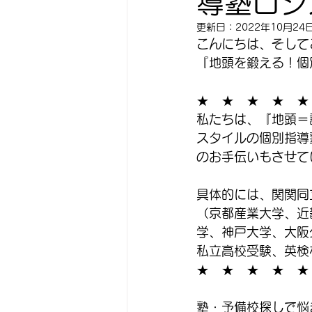
導塾ロジ
更新日：
2022年10月24
こんにちは、そして
『地頭を鍛える！個
★　★　★　★　★
私たちは、『地頭＝
スタイルの個別指導
のお手伝いもさせて
具体的には、関関同
（京都産業大学、近
学、神戸大学、大阪
私立高校受験、英検
★　★　★　★　★
塾・予備校探しで悩