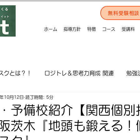
無料受験相談
ホーム
指導方針
特徴
コース
受講料
スクとは？！
ロジトレ＆思考力育成 関連
勉強
1年10月12日
読了時間: 5分
介
AO＆推薦入試対策
入試情報
受験対策
・予備校紹介【関西個別
阪茨木『地頭も鍛える！