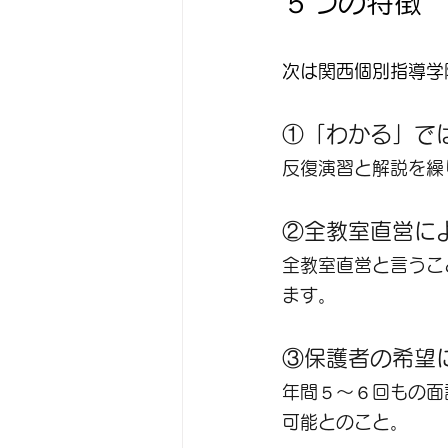
５つの特徴
次は関西個別指導学
①「わかる」で
反復演習と解説を繰
②全教室直営に
全教室直営と言うこ
ます。
③保護者の希望
年間５～６回もの面
可能とのこと。