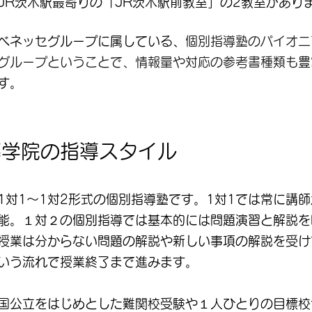
JR茨木駅最寄りの「JR茨木駅前教室」の2教室があり
ベネッセグループに属している、
個別指導塾のパイオニ
グループということで、情報量や対応の参考書種類も
豊
す。
導学院の指導スタイル
1対1～1対2形式の個別指導塾です。1対1では常に講
能。１対２の個別指導では基本的には問題演習と解説を
授業は分からない問題の解説や新しい事項の解説を受け
いう流れで授業終了まで進みます。
国公立をはじめとした難関校受験や１人ひとりの目標校