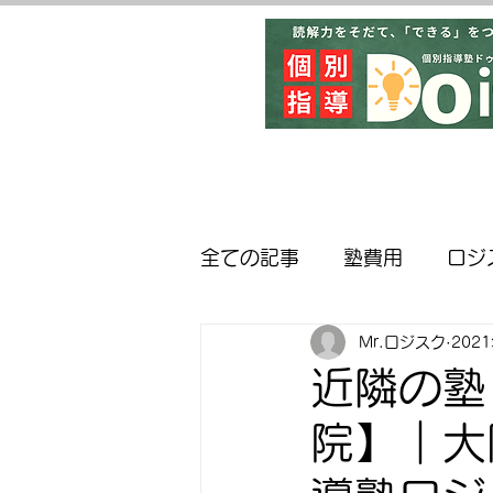
全ての記事
塾費用
ロジ
Mr.ロジスク
202
英検対策
近隣の学校紹
近隣の塾
院】｜大