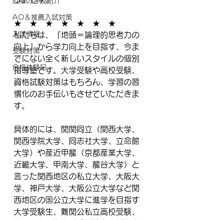
近隣の学校紹介
AO＆推薦入試対策
★　★　★　★　★　★　★
入試情報
私たちは、『地頭＝論理的思考力の
向上』から学力向上を目指す、今ま
受験対策
でにない全く新しいスタイルの個別
合格体験記
指導塾です。大学受験や高校受験、
資格試験対策はもちろん、学習の習
慣化のお手伝いもさせていただきま
す。
具体的には、関関同立（関西大学、
関西学院大学、同志社大学、立命館
大学）や産近甲龍（京都産業大学、
近畿大学、甲南大学、龍谷大学）と
言った関西地区の私立大学、大阪大
学、神戸大学、大阪公立大学など関
西地区の国公立大学に進学を目指す
大学受験生、難関公私立高校受験、