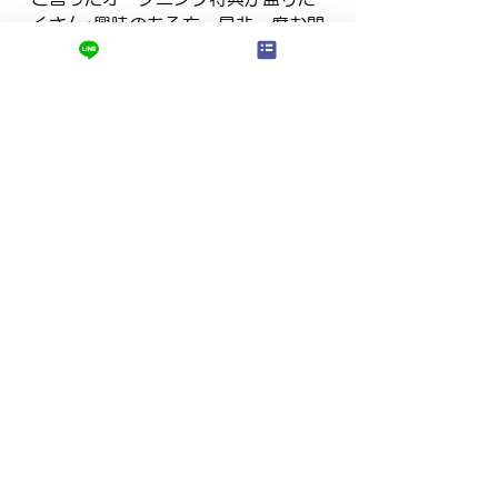
くさん♪興味のある方、是非一度お問
合せ下さい！！
ここまでお読みいただき有難うござ
いました。
個別指導塾ロジスクでは無料受験
（学習）相談を毎日受け付けていま