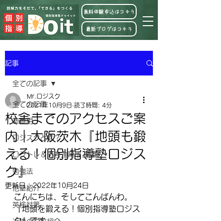
無料体験申込はコチラ
最新ブログはコチラ
記事
全ての記事
Mr.ロジスク
全ての記事
2021年10月9日
読了時間: 4分
校舎までのアクセスご案
塾費用
内｜大阪茨木『地頭も鍛
ロジスクとは？！
える！個別指導塾ロジス
ロジトレ＆思考力育成 関連
ク』
勉強法
更新日：
2022年10月24日
他塾紹介
こんにちは、そしてこんばんわ。
英検対策
『地頭を鍛える！個別指導塾ロジス
ク』です。