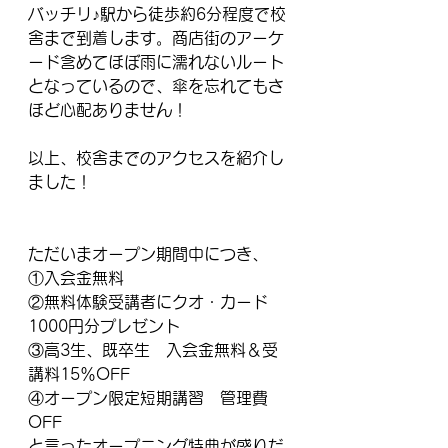
バッチリ♪駅から徒歩約6分程度で校
舎まで到着します。商店街のアーケ
ード含めてほぼ雨に濡れないルート
となっているので、傘を忘れてもさ
ほど心配ありません！
以上、校舎までのアクセスを紹介し
ました！
ただいまオープン期間中につき、
①入会金無料
②無料体験受講者にクオ・カード
1000円分プレゼント
③高3生、既卒生　入会金無料＆受
講料15％OFF
④オープン限定短期講習　管理費
OFF
と言ったオープニング特典が盛りだ