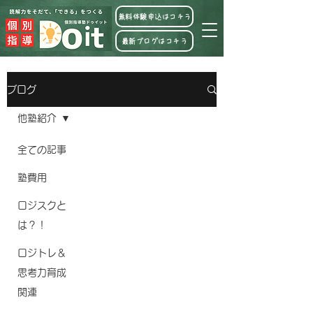
無料体験申込はコチラ
最新ブログはコチラ
ブログ
他塾紹介
全ての記事
塾費用
ロジスクと
は？！
ロジトレ＆
思考力育成
関連