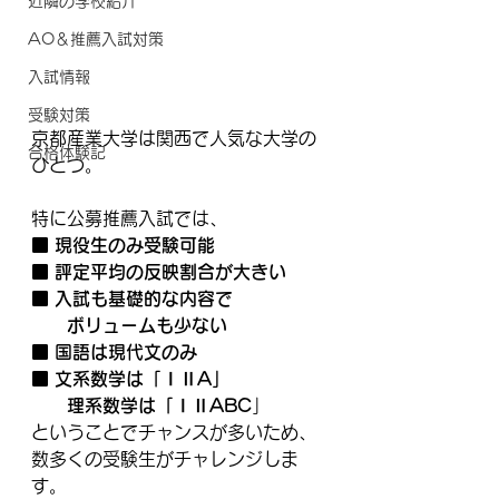
近隣の学校紹介
AO＆推薦入試対策
入試情報
受験対策
京都産業大学は関西で人気な大学の
合格体験記
ひとつ。
特に公募推薦入試では、
■ 現役生のみ受験可能
■ 評定平均の反映割合が大きい
■ 入試も基礎的な内容で
　　ボリュームも少ない
■ 国語は現代文のみ
■ 文系数学は「ⅠⅡA」
　　理系数学は「ⅠⅡABC
」
ということでチャンスが多いため、
数多くの受験生がチャレンジしま
す。