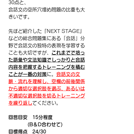
30点と、
会話文の空所穴埋め問題の比重も大
きいです。
先ほど紹介した『NEXT STAGE』
などの総合問題集にある「会話」分
野で会話文の独特の表現を学習する
ことも大切ですが、
これまでで培っ
た語彙や文法知識でしっかりと会話
内容を把握するトレーニングを積む
ことが一番の対策
に。
会話文の文
脈・流れを理解し、空欄の前後関係
から適切な選択肢を選ぶ、あるいは
不適切な選択肢を切るトレーニング
を繰り返し
てください。
回答目安　15分程度
　　　　(B＆D合わせて)
目標得点　24/30