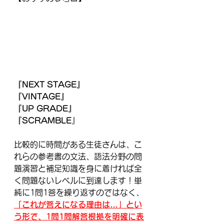
『NEXT STAGE』
『VINTAGE』
『UP GRADE』
『SCRAMBLE
』
比較的に時間がある生徒さんは、こ
れらの参考書の文法、語法分野の問
題演習と補足知識を身に着ければ全
く問題ないレベルに到達します！単
純に1問1答を繰り返すのではなく、
「これが答えになる理由は…」とい
う形で、1問1問解答根拠を明確に表