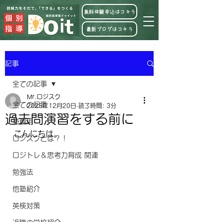
無料体験申込はコチラ
最新ブログはコチラ
記事
全ての記事
Mr.ロジスク
全ての記事
2025年12月20日
読了時間: 3分
過去問演習をする前に
塾費用
こんにちは。
ロジスクとは？！
ロジトレ＆思考力育成 関連
勉強法
他塾紹介
英検対策