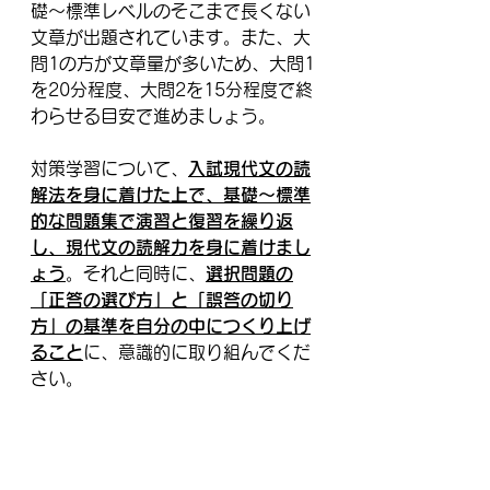
礎～標準レベルのそこまで長くない
文章が出題されています。また、大
問1の方が文章量が多いため、大問1
を20分程度、大問2を15分程度で終
わらせる目安で進めましょう。
対策学習について、
入試現代文の読
解法を身に着けた上で、基礎～標準
的な問題集で演習と復習を繰り返
し、現代文の読解力を身に着けまし
ょう
。それと同時に、
選択問題の
「正答の選び方」と「誤答の切り
方」の基準を自分の中につくり上げ
ること
に、意識的に取り組んでくだ
さい。