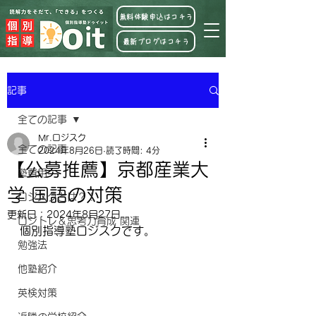
無料体験申込はコチラ
最新ブログはコチラ
記事
全ての記事
Mr.ロジスク
全ての記事
2024年8月26日
読了時間: 4分
【公募推薦】京都産業大
塾費用
学 国語の対策
ロジスクとは？！
更新日：
2024年8月27日
ロジトレ＆思考力育成 関連
個別指導塾ロジスクです。
勉強法
他塾紹介
英検対策