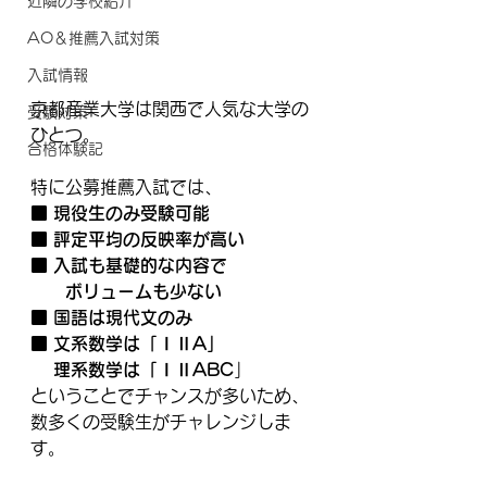
近隣の学校紹介
AO＆推薦入試対策
入試情報
京都産業大学は関西で人気な大学の
受験対策
ひとつ。
合格体験記
特に公募推薦入試では、
■ 現役生のみ受験可能
■ 評定平均の反映率が高い
■ 入試も基礎的な内容で
　　ボリュームも少ない
■ 国語は現代文のみ
■ 文系数学は「ⅠⅡA」
　 理系数学は「ⅠⅡABC
」
ということでチャンスが多いため、
数多くの受験生がチャレンジしま
す。