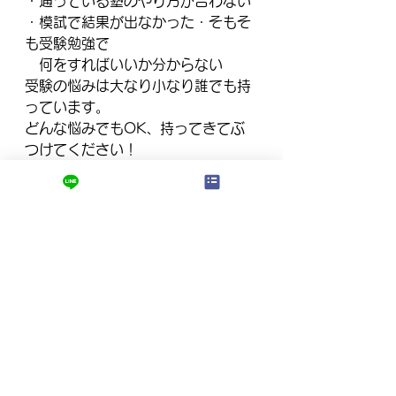
・通っている塾のやり方が合わない
・模試で結果が出なかった・そもそ
も受験勉強で
　何をすればいいか分からない
受験の悩みは大なり小なり誰でも持
っています。
どんな悩みでもOK、持ってきてぶ
つけてください！
・悩みの正体、原因を明らかに
・志望校合格までのプロセス
・細かな勉強法のアドバイス
など、受験や勉強に役立つ情報提供
をします！
はなしを聞いて、
「ひとりでできそう」と思ったら入
塾しなくても問題ありません。強引