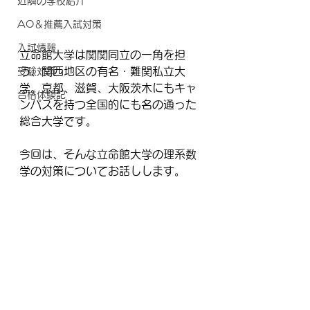
近隣の学校紹介
AO＆推薦入試対策
入試情報
立命館大学は関関同立の一角を担
う、関西地区の有名・難関私立大
受験対策
学。京都、滋賀、大阪茨木にもキャ
合格体験記
ンパスを持つ全国的にも名の通った
総合大学です。
今回は、そんな立命館大学の理系数
学の対策についてお話しします。