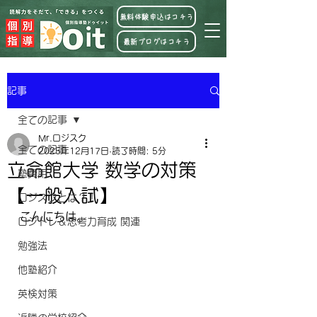
無料体験申込はコチラ
最新ブログはコチラ
記事
全ての記事
Mr.ロジスク
全ての記事
2025年12月17日
読了時間: 5分
立命館大学 数学の対策
塾費用
【一般入試】
ロジスクとは？！
こんにちは。
ロジトレ＆思考力育成 関連
勉強法
他塾紹介
英検対策